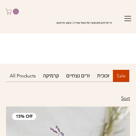
זרי פרחים מיובשים | סדנאות שזירה | עיצוב אירועים
Sale
זכוכית
זרים נצחיים
קרמיקה
All Products
Sort
15% Off