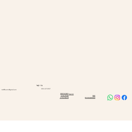
צרו קשר
050-2272057
melfflowers@gmail.com
עיצוב אירועים
דף הבית
עמדות שזירה
חנות
סדנאות שזירה
משלוחים והחזרות