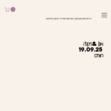
זרי פרחים מיובשים | סדנאות שזירה | עיצוב אירועים
אלון & דקלה
19.09.25
חצרים